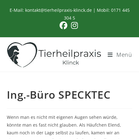
Zum
E-Mail:
kontakt@tierheilpraxis-klinck.de
| Mobil:
0171 445
Inhalt
304 5
springen
Menü
Ing.-Büro SPECKTEC
Wenn man es nicht mit eigenen Augen sehen würde,
könnte man es fast nicht glauben. Als Häufchen Elend,
kaum noch in der Lage selbst zu laufen, kamen wir an