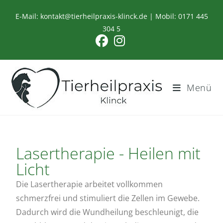
E-Mail:
kontakt@tierheilpraxis-klinck.de
| Mobil:
0171 445
304 5
Menü
Lasertherapie - Heilen mit
Licht
Die Lasertherapie arbeitet vollkommen
schmerzfrei und stimuliert die Zellen im Gewebe.
Dadurch wird die Wundheilung beschleunigt, die