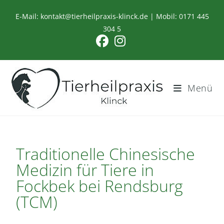
E-Mail:
kontakt@tierheilpraxis-klinck.de
| Mobil:
0171 445
304 5
Menü
Traditionelle Chinesische
Medizin für Tiere in
Fockbek bei Rendsburg
(TCM)