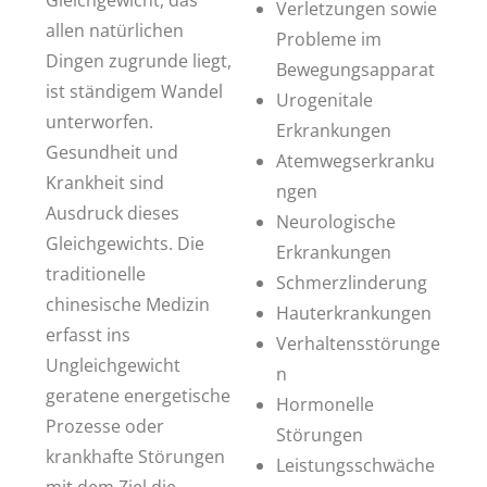
Gleichgewicht, das
Verletzungen sowie
allen natürlichen
Probleme im
Dingen zugrunde liegt,
Bewegungsapparat
ist ständigem Wandel
Urogenitale
unterworfen.
Erkrankungen
Gesundheit und
Atemwegserkranku
Krankheit sind
ngen
Ausdruck dieses
Neurologische
Gleichgewichts. Die
Erkrankungen
traditionelle
Schmerzlinderung
chinesische Medizin
Hauterkrankungen
erfasst ins
Verhaltensstörunge
Ungleichgewicht
n
geratene energetische
Hormonelle
Prozesse oder
Störungen
krankhafte Störungen
Leistungsschwäche